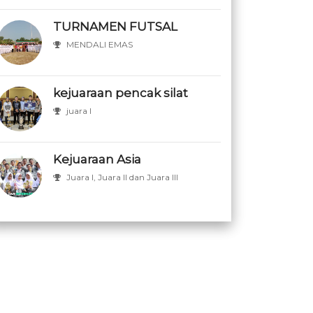
TURNAMEN FUTSAL
MENDALI EMAS
kejuaraan pencak silat
juara I
Kejuaraan Asia
Juara I, Juara II dan Juara III