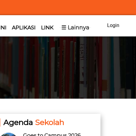
Login
☰ Lainnya
INI
APLIKASI
LINK
Agenda
Sekolah
Goes to Campus 2026